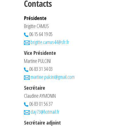
Contacts
Présidente
Brigitte CAMUS
06 15 64 19 05
brigitte.camus44@sfr.fr
Vice Présidente
Martine PULCINI
06 83 31 34 03
martine.pulcini@gmail.com
Secrétaire
Claudine AYMONIN
06 83 01 56 37
day73@hotmail.fr
Secrétaire adjoint