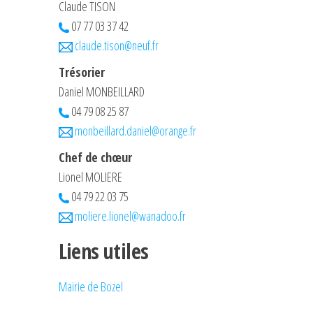
Claude TISON
07 77 03 37 42
claude.tison@neuf.fr
Trésorier
Daniel MONBEILLARD
04 79 08 25 87
monbeillard.daniel@orange.fr
Chef de chœur
Lionel MOLIERE
04 79 22 03 75
moliere.lionel@wanadoo.fr
Liens utiles
Mairie
de Bozel