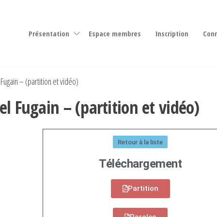
Les 4
Chorale
de
saisons
Bozel
Présentation
Espace membres
Inscription
Con
ugain – (partition et vidéo)
l Fugain – (partition et vidéo)
Retour à la liste
Téléchargement
Partition