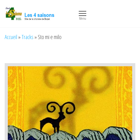
Aller
Les 4
Chorale
au
de
saisons
Menu
Bozel
contenu
Accueil
»
Tracks
»
Sto mi e milo