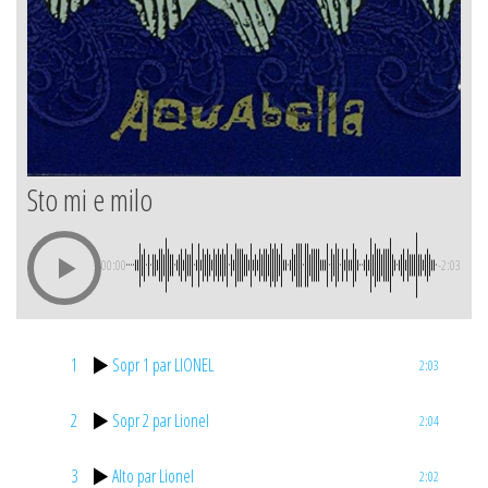
Sto mi e milo
00:00
-2:03
1
Sopr 1 par LIONEL
2:03
2
Sopr 2 par Lionel
2:04
3
Alto par Lionel
2:02